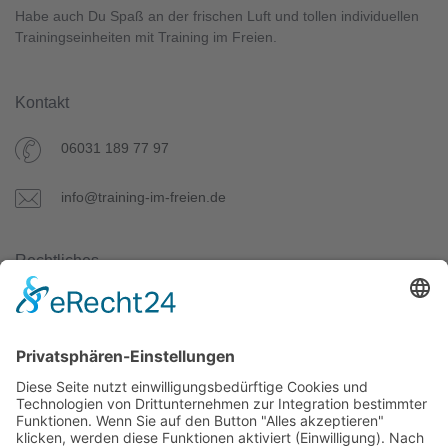
Habe auch Du Spaß an der frischen Luft und tollen individuellen
Trainingseinheiten mit Training im Freien.
Kontakt
06031 189 77 97
info@training-im-freien.de
Rechtliches
Datenschutz
AGB
Impressum
Unser Angebot