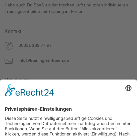
Habe auch Du Spaß an der frischen Luft und tollen individuellen
Trainingseinheiten mit Training im Freien.
Kontakt
06031 189 77 97
info@training-im-freien.de
Rechtliches
Datenschutz
AGB
Impressum
Unser Angebot