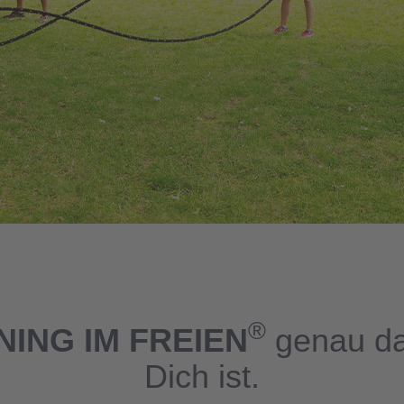
®
NING IM FREIEN
genau das
Dich ist.