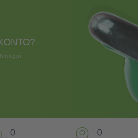
KONTO?
 loslegen
0
0