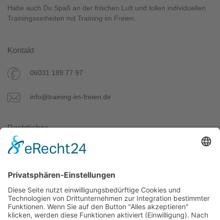
Habe auch Du Spaß an der frischen Luft und tollen individuellen
Trainingseinheiten mit Training im Freien.
Kontakt
06031 189 77 97
info@training-im-freien.de
Rechtliches
Datenschutz
AGB
Impressum
Unser Angebot