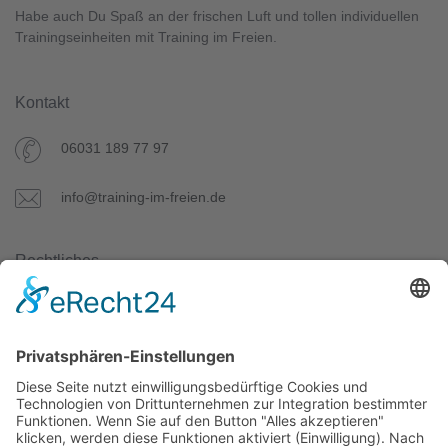
Habe auch Du Spaß an der frischen Luft und tollen individuellen
Trainingseinheiten mit Training im Freien.
Kontakt
06031 189 77 97
info@training-im-freien.de
Rechtliches
Datenschutz
AGB
Impressum
Unser Angebot